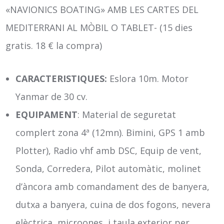
«NAVIONICS BOATING» AMB LES CARTES DEL
MEDITERRANI AL MÒBIL O TABLET- (15 dies
gratis. 18 € la compra)
CARACTERISTIQUES:
Eslora 10m. Motor
Yanmar de 30 cv.
EQUIPAMENT
: Material de seguretat
complert zona 4ª (12mn). Bimini, GPS 1 amb
Plotter), Radio vhf amb DSC, Equip de vent,
Sonda, Corredera, Pilot automàtic, molinet
d’àncora amb comandament des de banyera,
dutxa a banyera, cuina de dos fogons, nevera
elèctrica, microones i taula exterior per